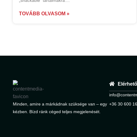
„snackable” tartalmakra.
TOVÁBB OLVASOM »
Elérhet
info@content
Minden, amire a márkádnak szüksége van – egy
+36 30 600 1
kézben. Bízd ránk céged teljes megjelenését.