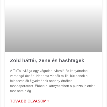
Zöld háttér, zene és hashtagek
A TikTok világa egy végtelen, vibráló és könyörtelenül
versengő óceán. Naponta videók milliói küzdenek a
felhasználók figyelmének néhány értékes
másodpercéért. Ebben a környezetben a puszta jelenlét
már nem elég.
TOVÁBB OLVASOM »