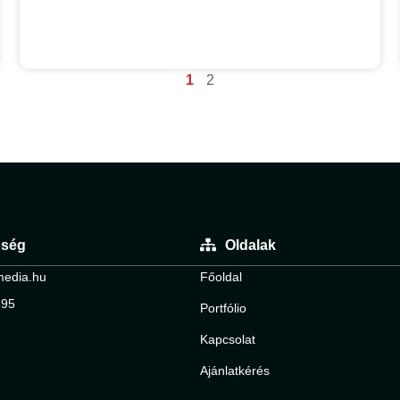
1
2
őség
Oldalak
media.hu
Főoldal
695
Portfólio
Kapcsolat
Ajánlatkérés