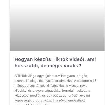
Hogyan készíts TikTok videót, ami
hosszabb, de mégis virális?
A TikTok világa egyet jelent a villámgyors, pörgős,
azonnali kielégülést nyújtó tartalmakkal. A platform a 15
másodperces táncos kihívásokkal, a vicces, rövid
klipekkel és a gyors vágásokkal forradalmasította a
közösségi médiát, és egy egész generáció figyelmi
képességét programozta át a rövid, emészthető,