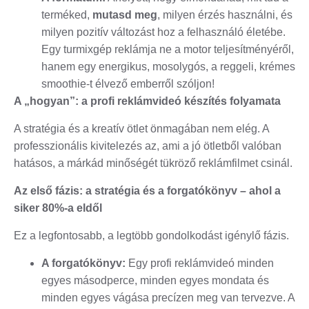
terméked,
mutasd meg
, milyen érzés használni, és
milyen pozitív változást hoz a felhasználó életébe.
Egy turmixgép reklámja ne a motor teljesítményéről,
hanem egy energikus, mosolygós, a reggeli, krémes
smoothie-t élvező emberről szóljon!
A „hogyan”: a profi reklámvideó készítés folyamata
A stratégia és a kreatív ötlet önmagában nem elég. A
professzionális kivitelezés az, ami a jó ötletből valóban
hatásos, a márkád minőségét tükröző reklámfilmet csinál.
Az első fázis: a stratégia és a forgatókönyv – ahol a
siker 80%-a eldől
Ez a legfontosabb, a legtöbb gondolkodást igénylő fázis.
A forgatókönyv:
Egy profi reklámvideó minden
egyes másodperce, minden egyes mondata és
minden egyes vágása precízen meg van tervezve. A