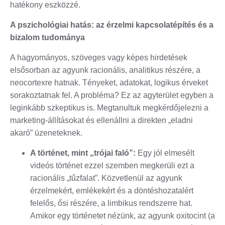
hatékony eszközzé.
A pszichológiai hatás: az érzelmi kapcsolatépítés és a
bizalom tudománya
A hagyományos, szöveges vagy képes hirdetések
elsősorban az agyunk racionális, analitikus részére, a
neocortexre hatnak. Tényeket, adatokat, logikus érveket
sorakoztatnak fel. A probléma? Ez az agyterület egyben a
leginkább szkeptikus is. Megtanultuk megkérdőjelezni a
marketing-állításokat és ellenállni a direkten „eladni
akaró” üzeneteknek.
A történet, mint „trójai faló”:
Egy jól elmesélt
videós történet ezzel szemben megkerüli ezt a
racionális „tűzfalat”. Közvetlenül az agyunk
érzelmekért, emlékekért és a döntéshozatalért
felelős, ősi részére, a limbikus rendszerre hat.
Amikor egy történetet nézünk, az agyunk oxitocint (a