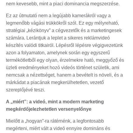
nem kevesebb, mint a piaci dominancia megszerzése.
Ez az útmutató nem a legújabb kamerákról vagy a
legmenőbb vágási trükkökről szól. Ez egy mélyreható,
stratégiai „kézikönyv” a cégvezetők és a marketingesek
számára. Lerántjuk a leplet a sikeres reklámvideó
készítés valódi titkairól. Lépésről lépésre végigvezetünk
azon a folyamaton, amelynek során egy egyszerű
termékötletből egy olyan, érzelmekre ható, meggyőző és
üzleti eredményeket hozó videós történet születik, ami
nemcsak a nézettséget, hanem a bevételt is növeli, és a
márkádat a piacának megkerülhetetlen, vezető
szereplőjévé teszi.
A „miért”: a videó, mint a modern marketing
megkérdőjelezhetetlen versenyelőnye
Mielőtt a „hogyan”-ra rátérnénk, a legfontosabb
megérteni, miért vált a videó ennyire domináns és