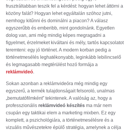
frusztráltabban teszik fel a kérdést: hogyan lehet áttörni a
közöny falát? Hogyan lehet egyáltalán szóhoz jutni,
nemhogy kitűnni és dominálni a piacon? A válasz
egyszerűbb és emberibb, mint gondolnánk. Egyetlen
dolog van, ami még mindig képes megragadni a
figyelmet, érzelmeket kiváltani és mély, tartós kapcsolatot
teremteni: egy jó történet. A modern korban pedig a
történetmesélés leghatékonyabb, leginkább lebilincselő
és legmagasabb megtérülést hozó formája a
reklámvideó
.
Sokan azonban a reklámvideóra még mindig egy
egyszerű, a termék tulajdonságait felsoroló, unalmas
„bemutatófilmként” tekintenek. A valóság az, hogy a
professzionális
reklámvideó készítés
ma már nem
csupán egy taktikai elem a marketing mixben. Ez egy
komplett, a pszichológiára, a történetmesélésre és a
vizuális művészetekre épülő stratégia, amelynek a célja