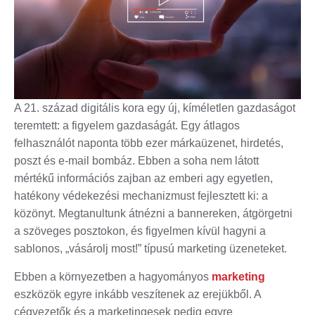
A 21. század digitális kora egy új, kíméletlen gazdaságot
teremtett: a figyelem gazdaságát. Egy átlagos
felhasználót naponta több ezer márkaüzenet, hirdetés,
poszt és e-mail bombáz. Ebben a soha nem látott
mértékű információs zajban az emberi agy egyetlen,
hatékony védekezési mechanizmust fejlesztett ki: a
közönyt. Megtanultunk átnézni a bannereken, átgörgetni
a szöveges posztokon, és figyelmen kívül hagyni a
sablonos, „vásárolj most!” típusú marketing üzeneteket.
Ebben a környezetben a hagyományos
marketing
eszközök egyre inkább veszítenek az erejükből. A
cégvezetők és a marketingesek pedig egyre