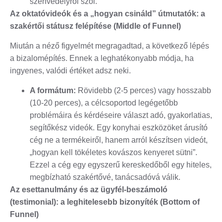
szenvedélyről szól.
Az oktatóvideók és a „hogyan csináld” útmutatók: a
szakértői státusz felépítése (Middle of Funnel)
Miután a néző figyelmét megragadtad, a következő lépés
a bizalomépítés. Ennek a leghatékonyabb módja, ha
ingyenes, valódi értéket adsz neki.
A formátum:
Rövidebb (2-5 perces) vagy hosszabb
(10-20 perces), a célcsoportod legégetőbb
problémáira és kérdéseire választ adó, gyakorlatias,
segítőkész videók. Egy konyhai eszközöket árusító
cég ne a termékeiről, hanem arról készítsen videót,
„hogyan kell tökéletes kovászos kenyeret sütni”.
Ezzel a cég egy egyszerű kereskedőből egy hiteles,
megbízható szakértővé, tanácsadóvá válik.
Az esettanulmány és az ügyfél-beszámoló
(testimonial): a leghitelesebb bizonyíték (Bottom of
Funnel)