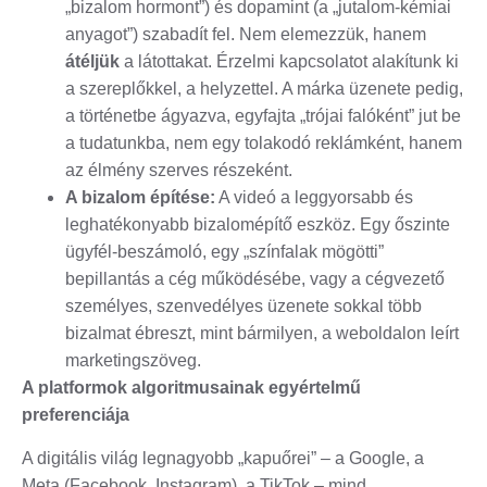
„bizalom hormont”) és dopamint (a „jutalom-kémiai
anyagot”) szabadít fel. Nem elemezzük, hanem
átéljük
a látottakat. Érzelmi kapcsolatot alakítunk ki
a szereplőkkel, a helyzettel. A márka üzenete pedig,
a történetbe ágyazva, egyfajta „trójai falóként” jut be
a tudatunkba, nem egy tolakodó reklámként, hanem
az élmény szerves részeként.
A bizalom építése:
A videó a leggyorsabb és
leghatékonyabb bizalomépítő eszköz. Egy őszinte
ügyfél-beszámoló, egy „színfalak mögötti”
bepillantás a cég működésébe, vagy a cégvezető
személyes, szenvedélyes üzenete sokkal több
bizalmat ébreszt, mint bármilyen, a weboldalon leírt
marketingszöveg.
A platformok algoritmusainak egyértelmű
preferenciája
A digitális világ legnagyobb „kapuőrei” – a Google, a
Meta (Facebook, Instagram), a TikTok – mind