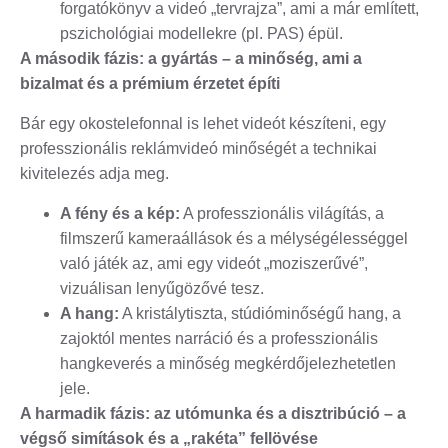
forgatókönyv a videó „tervrajza”, ami a már említett,
pszichológiai modellekre (pl. PAS) épül.
A második fázis: a gyártás – a minőség, ami a
bizalmat és a prémium érzetet építi
Bár egy okostelefonnal is lehet videót készíteni, egy
professzionális reklámvideó minőségét a technikai
kivitelezés adja meg.
A fény és a kép:
A professzionális világítás, a
filmszerű kameraállások és a mélységélességgel
való játék az, ami egy videót „moziszerűvé”,
vizuálisan lenyűgözővé tesz.
A hang:
A kristálytiszta, stúdióminőségű hang, a
zajoktól mentes narráció és a professzionális
hangkeverés a minőség megkérdőjelezhetetlen
jele.
A harmadik fázis: az utómunka és a disztribúció – a
végső simítások és a „rakéta” fellövése