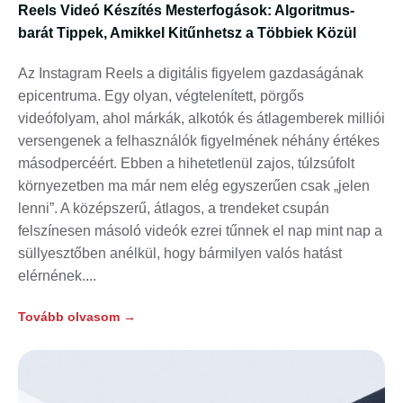
Reels Videó Készítés Mesterfogások: Algoritmus-
barát Tippek, Amikkel Kitűnhetsz a Többiek Közül
Az Instagram Reels a digitális figyelem gazdaságának
epicentruma. Egy olyan, végtelenített, pörgős
videófolyam, ahol márkák, alkotók és átlagemberek milliói
versengenek a felhasználók figyelmének néhány értékes
másodpercéért. Ebben a hihetetlenül zajos, túlzsúfolt
környezetben ma már nem elég egyszerűen csak „jelen
lenni”. A középszerű, átlagos, a trendeket csupán
felszínesen másoló videók ezrei tűnnek el nap mint nap a
süllyesztőben anélkül, hogy bármilyen valós hatást
elérnének.
Tovább olvasom →