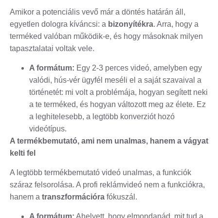
Amikor a potenciális vevő már a döntés határán áll,
egyetlen dologra kíváncsi: a
bizonyítékra
. Arra, hogy a
terméked valóban működik-e, és hogy másoknak milyen
tapasztalatai voltak vele.
A formátum:
Egy 2-3 perces videó, amelyben egy
valódi, hús-vér ügyfél meséli el a saját szavaival a
történetét: mi volt a problémája, hogyan segített neki
a te terméked, és hogyan változott meg az élete. Ez
a leghitelesebb, a legtöbb konverziót hozó
videótípus.
A termékbemutató, ami nem unalmas, hanem a vágyat
kelti fel
A legtöbb termékbemutató videó unalmas, a funkciók
száraz felsorolása. A profi reklámvideó nem a funkciókra,
hanem a
transzformációra
fókuszál.
A formátum:
Ahelyett, hogy elmondanád, mit tud a