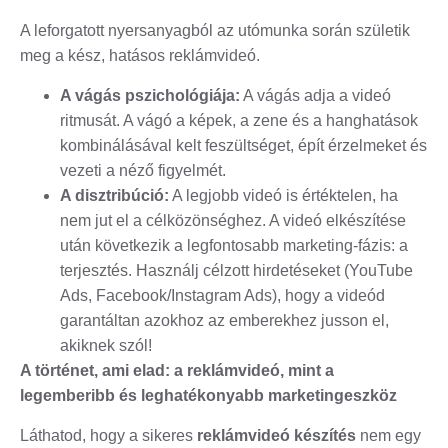
A leforgatott nyersanyagból az utómunka során születik
meg a kész, hatásos reklámvideó.
A vágás pszichológiája:
A vágás adja a videó
ritmusát. A vágó a képek, a zene és a hanghatások
kombinálásával kelt feszültséget, épít érzelmeket és
vezeti a néző figyelmét.
A disztribúció:
A legjobb videó is értéktelen, ha
nem jut el a célközönséghez. A videó elkészítése
után következik a legfontosabb marketing-fázis: a
terjesztés. Használj célzott hirdetéseket (YouTube
Ads, Facebook/Instagram Ads), hogy a videód
garantáltan azokhoz az emberekhez jusson el,
akiknek szól!
A történet, ami elad: a reklámvideó, mint a
legemberibb és leghatékonyabb marketingeszköz
Láthatod, hogy a sikeres
reklámvideó készítés
nem egy