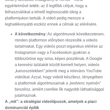
egyértelművé tették: az ő legfőbb céljuk, hogy a
felhasználókat a lehető leghosszabb ideig a
platformjukon tartsák. A videó pedig messze a
leghatékonyabb eszköz ennek a célnak az elérésére.
A következmény:
Az algoritmusok következetesen,
minden platformon előnyben részesítik a videós
tartalmakat. Egy videós poszt organikus elérése az
Instagramon vagy a Facebookon gyakran a
többszöröse egy sima, képes poszténak. A Google
a keresési találatok között kiemelt helyen, videós
„karusszelekben” jeleníti meg a releváns YouTube
videókat. Azzal, hogy videót készítesz, lényegében
a platformok algoritmusainak a „kedvenc nyelvén”
beszélsz, amiért cserébe ők nagyobb láthatósággal
jutalmaznak.
A „mit”: a stratégiai videótípusok, amelyek a piaci
dominanciát építik