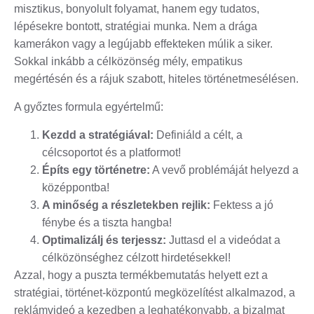
misztikus, bonyolult folyamat, hanem egy tudatos,
lépésekre bontott, stratégiai munka. Nem a drága
kamerákon vagy a legújabb effekteken múlik a siker.
Sokkal inkább a célközönség mély, empatikus
megértésén és a rájuk szabott, hiteles történetmesélésen.
A győztes formula egyértelmű:
Kezdd a stratégiával:
Definiáld a célt, a
célcsoportot és a platformot!
Építs egy történetre:
A vevő problémáját helyezd a
középpontba!
A minőség a részletekben rejlik:
Fektess a jó
fénybe és a tiszta hangba!
Optimalizálj és terjessz:
Juttasd el a videódat a
célközönséghez célzott hirdetésekkel!
Azzal, hogy a puszta termékbemutatás helyett ezt a
stratégiai, történet-központú megközelítést alkalmazod, a
reklámvideó a kezedben a leghatékonyabb, a bizalmat