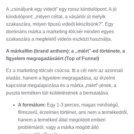
A „csináljunk egy videót” egy rossz kiindulópont. A jó
kiindulópont: „milyen céllal, a vásárlói út melyik
szakaszára, milyen típusú videót készítsünk?”. Egy
domináns márka a marketing-tölcsér minden egyes
szakaszára a megfelelő videós eszközt használja.
A márkafilm (brand anthem): a „miért”-ed története, a
figyelem megragadásáért (Top of Funnel)
Ez a marketing-tölcsér csúcsa. Itt a cél nem az azonnali
eladás, hanem a figyelem megragadása, az érzelmi
kapcsolat megalapozása és a márka „miért”-jének, a
puszta terméken túli küldetésének a bemutatása.
A formátum:
Egy 1-3 perces, magas minőségű,
filmszerű, érzelmes történet, ami nem a termékedről,
hanem a terméked által megoldott emberi
problémáról, vagy a márka mögött álló