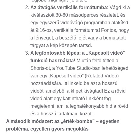
Az átvágás vertikális formátumba:
Vágd ki a
kiválasztott 30-60 másodperces részletet, és
egy egyszerű videóvágó programban alakítsd
át 9:16-os, vertikális formátumra! Fontos, hogy
a lényeget, a beszélő fejét vagy a bemutatott
tárgyat a kép közepén tartsd.
A legfontosabb lépés: a „Kapcsolt videó”
funkció használata!
Miután feltöltötted a
Shorts-ot, a YouTube Studio-ban lehetőséged
van egy „Kapcsolt videó” (Related Video)
hozzáadására. Itt linkeld be azt a hosszú
videót, amelyből a klipet kivágtad! Ez a rövid
videó alatt egy kattintható linkként fog
megjelenni, ami a leghatékonyabb híd a rövid
és a hosszú tartalmaid között.
A második módszer: az „érték-bomba” – egyetlen
probléma, egyetlen gyors megoldás