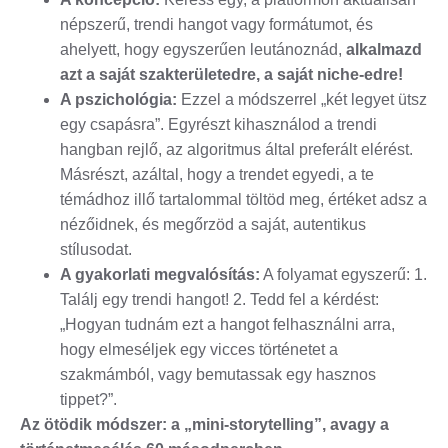
népszerű, trendi hangot vagy formátumot, és
ahelyett, hogy egyszerűen leutánoznád,
alkalmazd
azt a saját szakterületedre, a saját niche-edre!
A pszichológia:
Ezzel a módszerrel „két legyet ütsz
egy csapásra”. Egyrészt kihasználod a trendi
hangban rejlő, az algoritmus által preferált elérést.
Másrészt, azáltal, hogy a trendet egyedi, a te
témádhoz illő tartalommal töltöd meg, értéket adsz a
nézőidnek, és megőrzöd a saját, autentikus
stílusodat.
A gyakorlati megvalósítás:
A folyamat egyszerű: 1.
Találj egy trendi hangot! 2. Tedd fel a kérdést:
„Hogyan tudnám ezt a hangot felhasználni arra,
hogy elmeséljek egy vicces történetet a
szakmámból, vagy bemutassak egy hasznos
tippet?”.
Az ötödik módszer: a „mini-storytelling”, avagy a