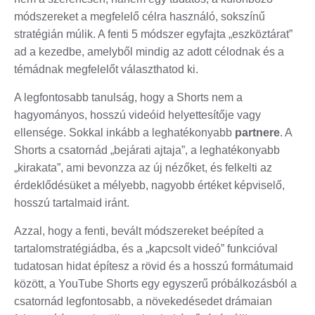
módszereket a megfelelő célra használó, sokszínű
stratégián múlik. A fenti 5 módszer egyfajta „eszköztárat”
ad a kezedbe, amelyből mindig az adott célodnak és a
témádnak megfelelőt választhatod ki.
A legfontosabb tanulság, hogy a Shorts nem a
hagyományos, hosszú videóid helyettesítője vagy
ellensége. Sokkal inkább a leghatékonyabb
partnere
. A
Shorts a csatornád „bejárati ajtaja”, a leghatékonyabb
„kirakata”, ami bevonzza az új nézőket, és felkelti az
érdeklődésüket a mélyebb, nagyobb értéket képviselő,
hosszú tartalmaid iránt.
Azzal, hogy a fenti, bevált módszereket beépíted a
tartalomstratégiádba, és a „kapcsolt videó” funkcióval
tudatosan hidat építesz a rövid és a hosszú formátumaid
között, a YouTube Shorts egy egyszerű próbálkozásból a
csatornád legfontosabb, a növekedésedet drámaian