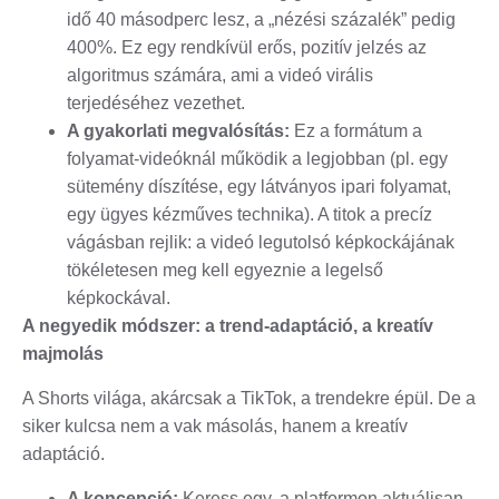
idő 40 másodperc lesz, a „nézési százalék” pedig
400%. Ez egy rendkívül erős, pozitív jelzés az
algoritmus számára, ami a videó virális
terjedéséhez vezethet.
A gyakorlati megvalósítás:
Ez a formátum a
folyamat-videóknál működik a legjobban (pl. egy
sütemény díszítése, egy látványos ipari folyamat,
egy ügyes kézműves technika). A titok a precíz
vágásban rejlik: a videó legutolsó képkockájának
tökéletesen meg kell egyeznie a legelső
képkockával.
A negyedik módszer: a trend-adaptáció, a kreatív
majmolás
A Shorts világa, akárcsak a TikTok, a trendekre épül. De a
siker kulcsa nem a vak másolás, hanem a kreatív
adaptáció.
A koncepció:
Keress egy, a platformon aktuálisan