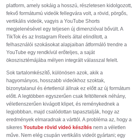
platform, amely sokáig a hosszú, részletesen kidolgozott,
fekvő formátumú videók fellegvára volt, a rövid, pörgős,
vertikális videók, vagyis a YouTube Shorts
megjelenésével egy teljesen új dimenzióval bővült. A
TikTok és az Instagram Reels által elindított, a
felhasználói szokásokat alapjaiban átformáló trendre a
YouTube egy rendkívül erőteljes, a saját
ökoszisztémájába mélyen integrált válasszal felelt.
Sok tartalomkészítő, különösen azok, akik a
hagyományos, hosszabb videókhoz szoktak,
bizonytalanul és értetlenül állnak ez előtt az új formátum
előtt. A legtöbben egyszerűen csak feltöltenek néhány,
véletlenszerűen kivágott klipet, és reménykednek a
legjobbban, majd csalódottan tapasztalják, hogy az
eredmények elmaradnak a várttól. A probléma az, hogy a
sikeres
Youtube rövid videó készítés
nem a véletlen
műve. Nem elég csupán vertikális videót gyártani; egy