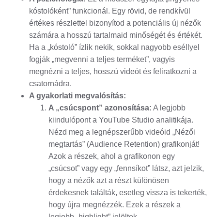
kóstolóként” funkcionál. Egy rövid, de rendkívül
értékes részlettel bizonyítod a potenciális új nézők
számára a hosszú tartalmaid minőségét és értékét.
Ha a „kóstoló” ízlik nekik, sokkal nagyobb eséllyel
fogják „megvenni a teljes terméket”, vagyis
megnézni a teljes, hosszú videót és feliratkozni a
csatornádra.
A gyakorlati megvalósítás:
A „csúcspont” azonosítása:
A legjobb
kiindulópont a YouTube Studio analitikája.
Nézd meg a legnépszerűbb videóid „Nézői
megtartás” (Audience Retention) grafikonját!
Azok a részek, ahol a grafikonon egy
„csúcsot” vagy egy „fennsíkot” látsz, azt jelzik,
hogy a nézők azt a részt különösen
érdekesnek találták, esetleg vissza is tekerték,
hogy újra megnézzék. Ezek a részek a
legjobb „highlight” jelöltek.