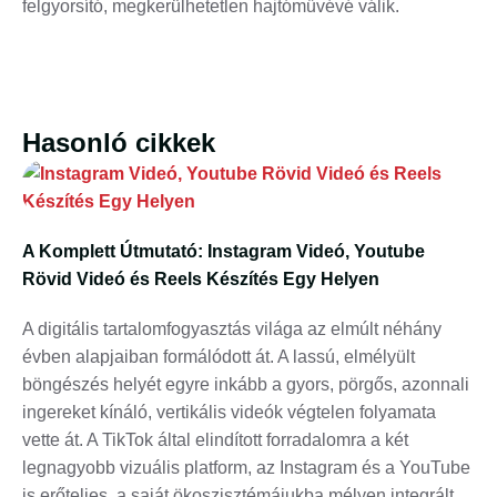
felgyorsító, megkerülhetetlen hajtóművévé válik.
Hasonló cikkek
A Komplett Útmutató: Instagram Videó, Youtube
Rövid Videó és Reels Készítés Egy Helyen
A digitális tartalomfogyasztás világa az elmúlt néhány
évben alapjaiban formálódott át. A lassú, elmélyült
böngészés helyét egyre inkább a gyors, pörgős, azonnali
ingereket kínáló, vertikális videók végtelen folyamata
vette át. A TikTok által elindított forradalomra a két
legnagyobb vizuális platform, az Instagram és a YouTube
is erőteljes, a saját ökoszisztémájukba mélyen integrált