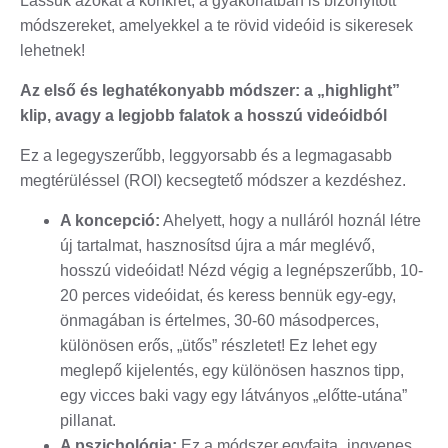
Lássuk azokat a konkrét, a gyakorlatban is bizonyított
módszereket, amelyekkel a te rövid videóid is sikeresek
lehetnek!
Az első és leghatékonyabb módszer: a „highlight”
klip, avagy a legjobb falatok a hosszú videóidból
Ez a legegyszerűbb, leggyorsabb és a legmagasabb
megtérüléssel (ROI) kecsegtető módszer a kezdéshez.
A koncepció:
Ahelyett, hogy a nulláról hoznál létre
új tartalmat, hasznosítsd újra a már meglévő,
hosszú videóidat! Nézd végig a legnépszerűbb, 10-
20 perces videóidat, és keress bennük egy-egy,
önmagában is értelmes, 30-60 másodperces,
különösen erős, „ütős” részletet! Ez lehet egy
meglepő kijelentés, egy különösen hasznos tipp,
egy vicces baki vagy egy látványos „előtte-utána”
pillanat.
A pszichológia:
Ez a módszer egyfajta „ingyenes