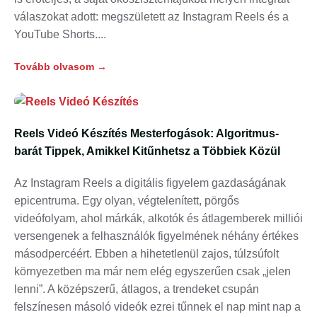
válaszokat adott: megszületett az Instagram Reels és a
YouTube Shorts.
Tovább olvasom →
Reels Videó Készítés Mesterfogások: Algoritmus-
barát Tippek, Amikkel Kitűnhetsz a Többiek Közül
Az Instagram Reels a digitális figyelem gazdaságának
epicentruma. Egy olyan, végtelenített, pörgős
videófolyam, ahol márkák, alkotók és átlagemberek milliói
versengenek a felhasználók figyelmének néhány értékes
másodpercéért. Ebben a hihetetlenül zajos, túlzsúfolt
környezetben ma már nem elég egyszerűen csak „jelen
lenni”. A középszerű, átlagos, a trendeket csupán
felszínesen másoló videók ezrei tűnnek el nap mint nap a