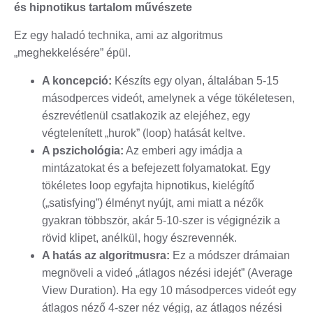
és hipnotikus tartalom művészete
Ez egy haladó technika, ami az algoritmus
„meghekkelésére” épül.
A koncepció:
Készíts egy olyan, általában 5-15
másodperces videót, amelynek a vége tökéletesen,
észrevétlenül csatlakozik az elejéhez, egy
végtelenített „hurok” (loop) hatását keltve.
A pszichológia:
Az emberi agy imádja a
mintázatokat és a befejezett folyamatokat. Egy
tökéletes loop egyfajta hipnotikus, kielégítő
(„satisfying”) élményt nyújt, ami miatt a nézők
gyakran többször, akár 5-10-szer is végignézik a
rövid klipet, anélkül, hogy észrevennék.
A hatás az algoritmusra:
Ez a módszer drámaian
megnöveli a videó „átlagos nézési idejét” (Average
View Duration). Ha egy 10 másodperces videót egy
átlagos néző 4-szer néz végig, az átlagos nézési