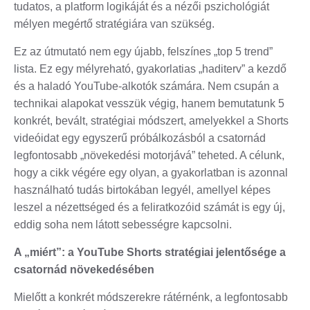
tudatos, a platform logikáját és a nézői pszichológiát
mélyen megértő stratégiára van szükség.
Ez az útmutató nem egy újabb, felszínes „top 5 trend”
lista. Ez egy mélyreható, gyakorlatias „haditerv” a kezdő
és a haladó YouTube-alkotók számára. Nem csupán a
technikai alapokat vesszük végig, hanem bemutatunk 5
konkrét, bevált, stratégiai módszert, amelyekkel a Shorts
videóidat egy egyszerű próbálkozásból a csatornád
legfontosabb „növekedési motorjává” teheted. A célunk,
hogy a cikk végére egy olyan, a gyakorlatban is azonnal
használható tudás birtokában legyél, amellyel képes
leszel a nézettséged és a feliratkozóid számát is egy új,
eddig soha nem látott sebességre kapcsolni.
A „miért”: a YouTube Shorts stratégiai jelentősége a
csatornád növekedésében
Mielőtt a konkrét módszerekre rátérnénk, a legfontosabb