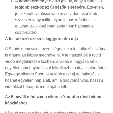
A következmény:
Ez azt jelenti, hogy a Shorts a
legjobb eszköz az új nézők elérésére
. Egyetlen,
jól sikerült, virálissá váló rövid videó akár több
százezer vagy millió olyan felhasználóhoz is
eljuthat, akik korábban soha nem hallottak a
csatornádról.
A feliratkozó-szerzés leggyorsabb útja
A Shorts nemcsak a nézettséget, de a feliratkozók számát
is drámaian képes megnövelni. A felhasználók a rövid
videó megtekintése közben, a videó elhagyása nélkül,
egyetlen gombnyomással feliratkozhatnak a csatornádra.
Egy-egy sikeres Short akár több ezer új feliratkozót is
hozhat egyetlen nap alatt, ami a hagyományos, hosszú
videókkal hónapok munkájába telhet.
Az 5 bevált módszer a sikeres Youtube rövid videó
készítéshez