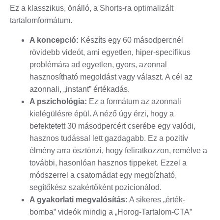
Ez a klasszikus, önálló, a Shorts-ra optimalizált
tartalomformátum.
A koncepció:
Készíts egy 60 másodpercnél
rövidebb videót, ami egyetlen, hiper-specifikus
problémára ad egyetlen, gyors, azonnal
hasznosítható megoldást vagy választ. A cél az
azonnali, „instant” értékadás.
A pszichológia:
Ez a formátum az azonnali
kielégülésre épül. A néző úgy érzi, hogy a
befektetett 30 másodpercért cserébe egy valódi,
hasznos tudással lett gazdagabb. Ez a pozitív
élmény arra ösztönzi, hogy feliratkozzon, remélve a
további, hasonlóan hasznos tippeket. Ezzel a
módszerrel a csatornádat egy megbízható,
segítőkész szakértőként pozicionálod.
A gyakorlati megvalósítás:
A sikeres „érték-
bomba” videók mindig a „Horog-Tartalom-CTA”