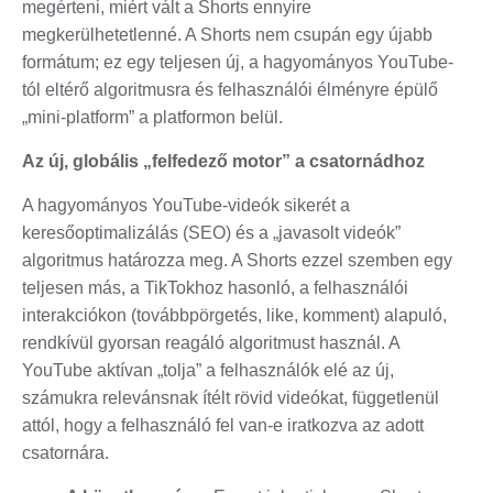
megérteni, miért vált a Shorts ennyire
megkerülhetetlenné. A Shorts nem csupán egy újabb
formátum; ez egy teljesen új, a hagyományos YouTube-
tól eltérő algoritmusra és felhasználói élményre épülő
„mini-platform” a platformon belül.
Az új, globális „felfedező motor” a csatornádhoz
A hagyományos YouTube-videók sikerét a
keresőoptimalizálás (SEO) és a „javasolt videók”
algoritmus határozza meg. A Shorts ezzel szemben egy
teljesen más, a TikTokhoz hasonló, a felhasználói
interakciókon (továbbpörgetés, like, komment) alapuló,
rendkívül gyorsan reagáló algoritmust használ. A
YouTube aktívan „tolja” a felhasználók elé az új,
számukra relevánsnak ítélt rövid videókat, függetlenül
attól, hogy a felhasználó fel van-e iratkozva az adott
csatornára.