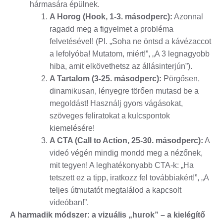
hármasára épülnek.
A Horog (Hook, 1-3. másodperc):
Azonnal
ragadd meg a figyelmet a probléma
felvetésével! (Pl. „Soha ne öntsd a kávézaccot
a lefolyóba! Mutatom, miért!”, „A 3 legnagyobb
hiba, amit elkövethetsz az állásinterjún”).
A Tartalom (3-25. másodperc):
Pörgősen,
dinamikusan, lényegre törően mutasd be a
megoldást! Használj gyors vágásokat,
szöveges feliratokat a kulcspontok
kiemelésére!
A CTA (Call to Action, 25-30. másodperc):
A
videó végén mindig mondd meg a nézőnek,
mit tegyen! A leghatékonyabb CTA-k: „Ha
tetszett ez a tipp, iratkozz fel továbbiakért!”, „A
teljes útmutatót megtalálod a kapcsolt
videóban!”.
A harmadik módszer: a vizuális „hurok” – a kielégítő