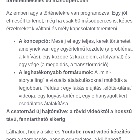
történetmesélés 60 másodpercben
Az emberi agy a történetekre van programozva. Egy jól
elmesélt történet, még ha csak 60 másodperces is, képes
érzelmeket kiváltani és mély kapcsolatot teremteni.
A koncepció:
Mesélj el egy teljes, kerek történetet,
amelynek van egy egyértelmű kezdete (a probléma,
a kihívás), egy közepe (a küzdelem, a folyamat) és
egy vége (a megoldás, a transzformáció).
A leghatékonyabb formátumok:
A „mini-
storytelling” a vizuális átalakulásoknál működik a
legjobban. Például: egy lakásfelújítás „előtte-utána”
videója, egy fogyás-történet, egy elhanyagolt kert
csodálatos átalakítása.
A csatornád új hajtóműve: a rövid videóktól a hosszú
távú, fenntartható sikerig
Láthatod, hogy a sikeres
Youtube rövid videó készítés
nem a szerencsén, hanem egy tudatos, a különböző