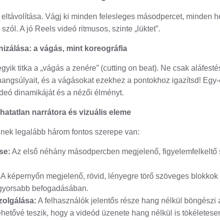
 eltávolítása. Vágj ki minden felesleges másodpercet, minden he
zól. A jó Reels videó ritmusos, szinte „lüktet”.
izálása: a vágás, mint koreográfia
yik titka a „vágás a zenére” (cutting on beat). Ne csak aláfest
 hangsúlyait, és a vágásokat ezekhez a pontokhoz igazítsd! Egy-
deó dinamikáját és a nézői élményt.
thatatlan narrátora és vizuális eleme
nek legalább három fontos szerepe van:
se:
Az első néhány másodpercben megjelenő, figyelemfelkeltő 
A képernyőn megjelenő, rövid, lényegre törő szöveges blokkok 
 gyorsabb befogadásában.
zolgálása:
A felhasználók jelentős része hang nélkül böngészi a 
etővé teszik, hogy a videód üzenete hang nélkül is tökéletesen