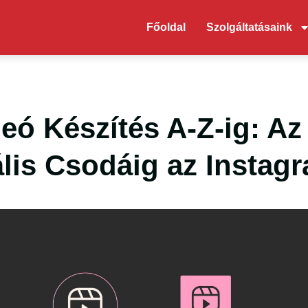
Főoldal
Szolgáltatásaink
eó Készítés A-Z-ig: Az 
ális Csodáig az Instag