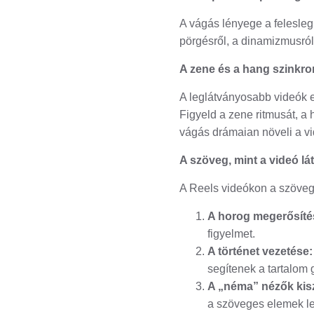
A vágás lényege a felesleg
pörgésről, a dinamizmusról s
A zene és a hang szinkron
A leglátványosabb videók eg
Figyeld a zene ritmusát, a
vágás drámaian növeli a vi
A szöveg, mint a videó lá
A Reels videókon a szöveg
A horog megerősíté
figyelmet.
A történet vezetése:
segítenek a tartalom
A „néma” nézők kis
a szöveges elemek leh