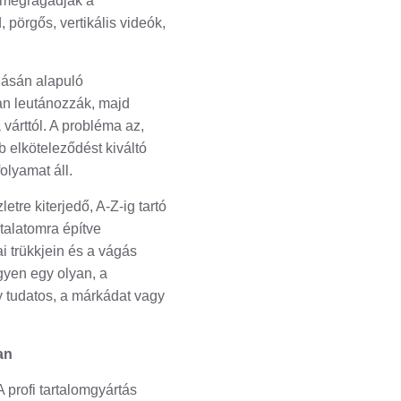
a megragadják a
 pörgős, vertikális videók,
lásán alapuló
an leutánozzák, majd
várttól. A probléma az,
b elköteleződést kiváltó
folyamat áll.
etre kiterjedő, A-Z-ig tartó
talatomra építve
ai trükkjein és a vágás
gyen egy olyan, a
y tudatos, a márkádat vagy
an
 profi tartalomgyártás