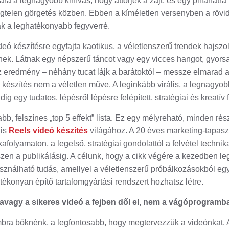
ra a legnagyobb kihívás, hogy áttörjék a zajt, és egy pillanatr
égtelen görgetés közben. Ebben a kíméletlen versenyben a rövid,
ak a leghatékonyabb fegyverré.
ó készítésre egyfajta kaotikus, a véletlenszerű trendek hajszo
nek. Látnak egy népszerű táncot vagy egy vicces hangot, gyors
 eredmény – néhány tucat lájk a barátoktól – messze elmarad a 
 készítés nem a véletlen műve. A leginkább virális, a legnagyob
ig egy tudatos, lépésről lépésre felépített, stratégiai és kreatív 
, felszínes „top 5 effekt” lista. Ez egy mélyreható, minden részl
lis
Reels videó készítés
világához. A 20 éves marketing-tapasz
afolyamaton, a legelső, stratégiai gondolattól a felvétel technik
zen a publikálásig. A célunk, hogy a cikk végére a kezedben le
sználható tudás, amellyel a véletlenszerű próbálkozásokból eg
ékonyan építő tartalomgyártási rendszert hozhatsz létre.
a, avagy a sikeres videó a fejben dől el, nem a vágóprogramb
ombra böknénk, a legfontosabb, hogy megtervezzük a videónkat. A