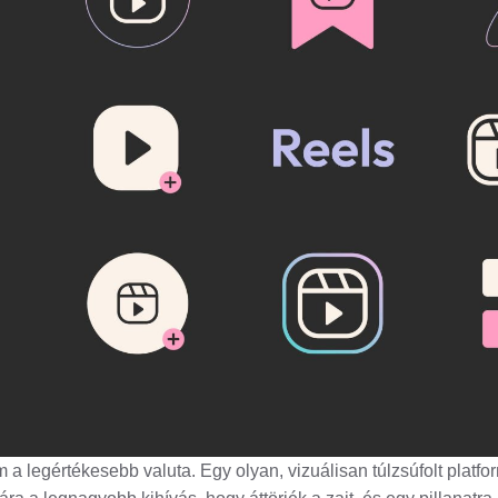
em a legértékesebb valuta. Egy olyan, vizuálisan túlzsúfolt platf