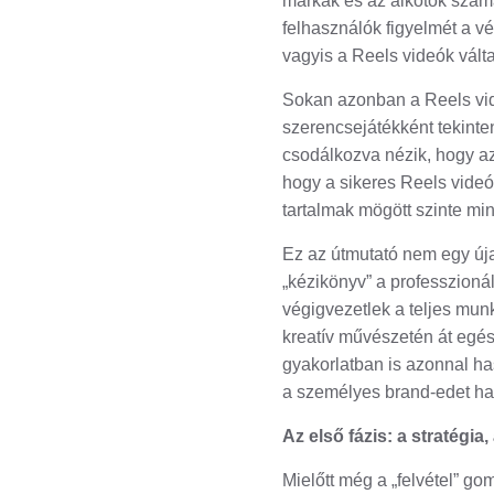
márkák és az alkotók számá
felhasználók figyelmét a v
vagyis a Reels videók vált
Sokan azonban a Reels vide
szerencsejátékként tekinte
csodálkozva nézik, hogy az
hogy a sikeres Reels videó
tartalmak mögött szinte mind
Ez az útmutató nem egy újabb
„kézikönyv” a professzioná
végigvezetlek a teljes munk
kreatív művészetén át egés
gyakorlatban is azonnal ha
a személyes brand-edet hat
Az első fázis: a stratégi
Mielőtt még a „felvétel” g