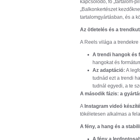
kapcsolódó, fő „tartalom-pi
„Balkonkertészet kezdőknek”
tartalomgyártásban, és a kö
Az ötletelés és a trendk
A Reels világa a trendekre
A trendi hangok és 
hangokat és formátum
Az adaptáció:
A legf
tudnád ezt a trendi h
tudnál egyedi, a te s
A második fázis: a gyártá
A
Instagram videó készít
tökéletesen alkalmas a fel
A fény, a hang és a stabi
A fény a legfontosa