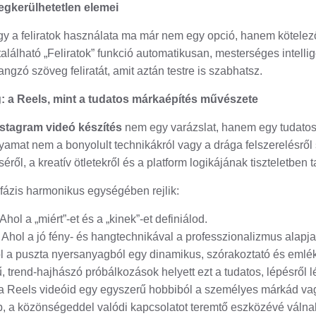
megkerülhetetlen elemei
ogy a feliratok használata ma már nem egy opció, hanem kötelez
alálható „Feliratok” funkció automatikusan, mesterséges intelli
ngzó szöveg feliratát, amit aztán testre is szabhatsz.
rig: a Reels, mint a tudatos márkaépítés művészete
nstagram videó készítés
nem egy varázslat, hanem egy tudatos,
olyamat nem a bonyolult technikákról vagy a drága felszerelésről
ől, a kreatív ötletekről és a platform logikájának tiszteletben t
 fázis harmonikus egységében rejlik:
Ahol a „miért”-et és a „kinek”-et definiálod.
Ahol a jó fény- és hangtechnikával a professzionalizmus alapja
 a puszta nyersanyagból egy dinamikus, szórakoztató és emléke
, trend-hajhászó próbálkozások helyett ezt a tudatos, lépésről lé
a Reels videóid egy egyszerű hobbiból a személyes márkád vag
, a közönségeddel valódi kapcsolatot teremtő eszközévé válna