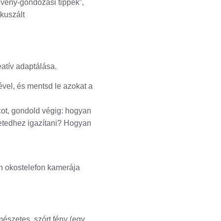
növény-gondozási tippek”,
ókuszált
atív adaptálása.
vel, és mentsd le azokat a
cot, gondold végig: hogyan
netedhez igazítani? Hogyan
n okostelefon kamerája
mészetes, szórt fény (egy