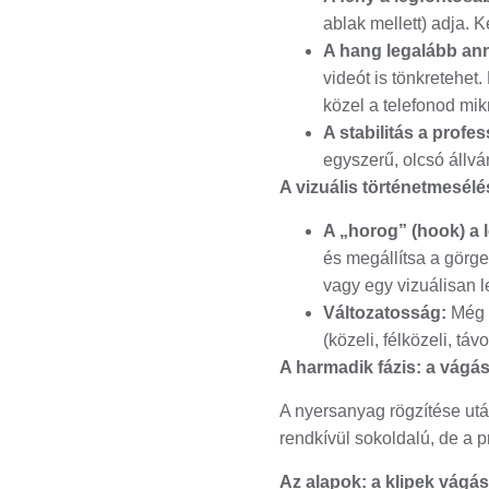
ablak mellett) adja. K
A hang legalább ann
videót is tönkretehet
közel a telefonod mik
A stabilitás a profe
egyszerű, olcsó állv
A vizuális történetmesél
A „horog” (hook) a 
és megállítsa a görg
vagy egy vizuálisan 
Változatosság:
Még e
(közeli, félközeli, tá
A harmadik fázis: a vágá
A nyersanyag rögzítése utá
rendkívül sokoldalú, de a
Az alapok: a klipek vágá