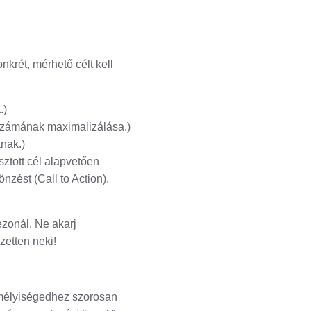
krét, mérhető célt kell
.)
számának maximalizálása.)
anak.)
sztott cél alapvetően
zést (Call to Action).
ezonál. Ne akarj
zetten neki!
zemélyiségedhez szorosan