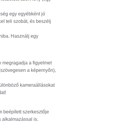
őség egy egyébként jó
l teli szobát, és beszélj
hiba. Használj egy
y megragadja a figyelmet
 (szövegesen a képernyőn),
 különböző kameraállásokat
at!
m beépített szerkesztője
 alkalmazással is.