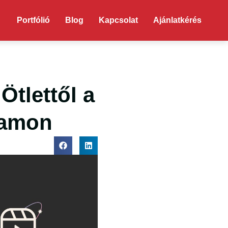
Portfólió
Blog
Kapcsolat
Ajánlatkérés
Ötlettől a
ramon