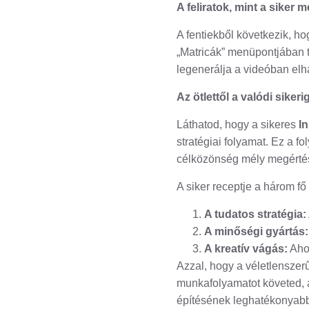
A feliratok, mint a siker 
A fentiekből következik, h
„Matricák” menüpontjában t
legenerálja a videóban elha
Az ötlettől a valódi sike
Láthatod, hogy a sikeres
I
stratégiai folyamat. Ez a f
célközönség mély megértésér
A siker receptje a három fő
A tudatos stratégia:
A minőségi gyártás:
A kreatív vágás:
Ahol
Azzal, hogy a véletlenszerű
munkafolyamatot követed, 
építésének leghatékonyabb