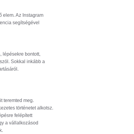
ő elem. Az Instagram
gencia segítségével
 lépésekre bontott,
 szól. Sokkal inkább a
artásáról.
it teremted meg.
zetes történetet alkotsz.
pésre felépített
y a vállalkozásod
k.