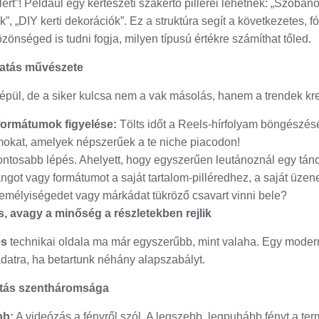
llért”! Például egy kertészeti szakértő pillérei lehetnek: „Szoba
, „DIY kerti dekorációk”. Ez a struktúra segít a következetes, f
zönséged is tudni fogja, milyen típusú értékre számíthat tőled.
utatás művészete
 épül, de a siker kulcsa nem a vak másolás, hanem a trendek kre
formátumok figyelése:
Tölts időt a Reels-hírfolyam böngészésé
okat, amelyek népszerűek a te niche piacodon!
ontosabb lépés. Ahelyett, hogy egyszerűen leutánoznál egy tán
angot vagy formátumot a saját tartalom-pilléredhez, a saját üze
zemélyiségedet vagy márkádat tükröző csavart vinni bele?
s, avagy a minőség a részletekben rejlik
és
technikai oldala ma már egyszerűbb, mint valaha. Egy moder
adatra, ha betartunk néhány alapszabályt.
litás szentháromsága
bb:
A videózás a fényről szól. A legszebb, legpuhább fényt a ter