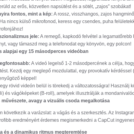
erüld az erős, közvetlen napsütést és a sötét, „zajos” szobákat!
yira fontos, mint a kép:
A rossz, visszhangos, zajos hangmin
. Ha nincs külső mikrofonod, keress egy csendes, puha felületekke
rofonjához!
sszionalizmus jele:
A remegő, kapkodó felvétel a legamatőrebb 
ányt, vagy támaszd meg a telefonodat egy könyvön, egy polcon!
és alapjai egy 15 másodperces videóban
legfontosabb:
A videó legelső 1-2 másodpercének a célja, hog
etést. Kezdj egy meglepő mozdulattal, egy provokatív kérdéssel
lenyűgöző képpel!
gy rövid videón belül is törekedj a változatosságra! Használj
voli) és vágóképeket (B-roll), amelyek illusztrálják a mondanivalód
s művészete, avagy a vizuális csoda megalkotása
n következik a varázslat: a vágás és a szerkesztés. Az Instagra
 profibb eredményért érdemes megismerkedni a CapCut ingyenes
sa és a dinamikus ritmus megteremtése