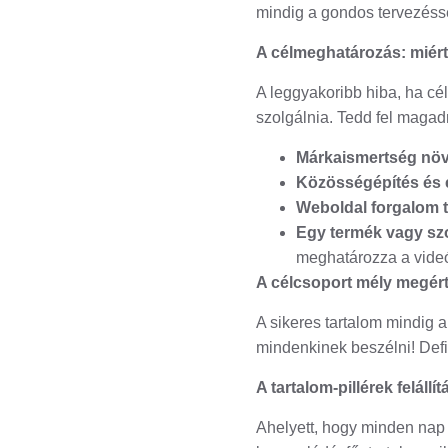
mindig a gondos tervezéss
A célmeghatározás: miért 
A leggyakoribb hiba, ha cél
szolgálnia. Tedd fel magadn
Márkaismertség nö
Közösségépítés és 
Weboldal forgalom 
Egy termék vagy szo
meghatározza a videó 
A célcsoport mély megért
A sikeres tartalom mindig a
mindenkinek beszélni! Defin
A tartalom-pillérek feláll
Ahelyett, hogy minden nap 