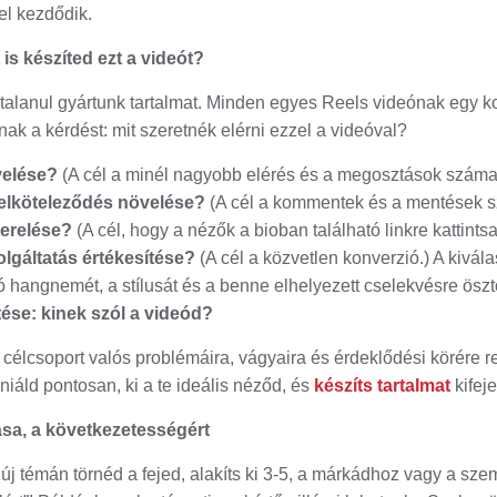
el kezdődik.
is készíted ezt a videót?
talanul gyártunk tartalmat. Minden egyes Reels videónak egy kon
ak a kérdést: mit szeretnék elérni ezzel a videóval?
velése?
(A cél a minél nagyobb elérés és a megosztások száma
elköteleződés növelése?
(A cél a kommentek és a mentések 
terelése?
(A cél, hogy a nézők a bioban található linkre kattints
lgáltatás értékesítése?
(A cél a közvetlen konverzió.) A kivála
hangnemét, a stílusát és a benne elhelyezett cselekvésre ösztön
ése: kinek szól a videód?
 célcsoport valós problémáira, vágyaira és érdeklődési körére r
iáld pontosan, ki a te ideális néződ, és
készíts tartalmat
kifeje
ítása, a következetességért
új témán törnéd a fejed, alakíts ki 3-5, a márkádhoz vagy a s