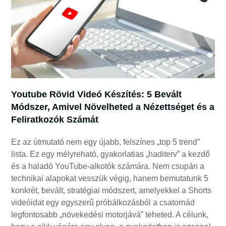
Youtube Rövid Videó Készítés: 5 Bevált
Módszer, Amivel Növelheted a Nézettséget és a
Feliratkozók Számát
Ez az útmutató nem egy újabb, felszínes „top 5 trend”
lista. Ez egy mélyreható, gyakorlatias „haditerv” a kezdő
és a haladó YouTube-alkotók számára. Nem csupán a
technikai alapokat vesszük végig, hanem bemutatunk 5
konkrét, bevált, stratégiai módszert, amelyekkel a Shorts
videóidat egy egyszerű próbálkozásból a csatornád
legfontosabb „növekedési motorjává” teheted. A célunk,