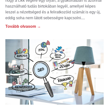
hogy a cikk végére egy olyan, a gyakorlatban is azonnal
használható tudás birtokában legyél, amellyel képes
leszel a nézettséged és a feliratkozóid számát is egy új,
eddig soha nem látott sebességre kapcsolni.
Tovább olvasom →