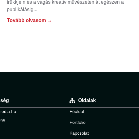
trükkjein és a vágás kreatív művészetén át egészen a
publikálásig
Tovább olvasom →
őség
Oldalak
media.hu
Főoldal
695
Portfólio
Kapcsolat