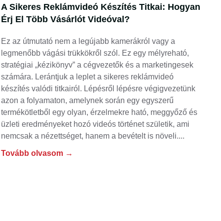
A Sikeres Reklámvideó Készítés Titkai: Hogyan
Érj El Több Vásárlót Videóval?
Ez az útmutató nem a legújabb kamerákról vagy a
legmenőbb vágási trükkökről szól. Ez egy mélyreható,
stratégiai „kézikönyv” a cégvezetők és a marketingesek
számára. Lerántjuk a leplet a sikeres reklámvideó
készítés valódi titkairól. Lépésről lépésre végigvezetünk
azon a folyamaton, amelynek során egy egyszerű
termékötletből egy olyan, érzelmekre ható, meggyőző és
üzleti eredményeket hozó videós történet születik, ami
nemcsak a nézettséget, hanem a bevételt is növeli.
Tovább olvasom →