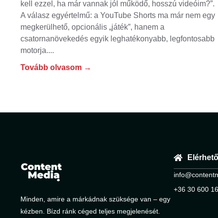
kell ezzel, ha már vannak jól működő, hosszú videóim?”.
A válasz egyértelmű: a YouTube Shorts ma már nem egy
megkerülhető, opcionális „játék”, hanem a
csatornanövekedés egyik leghatékonyabb, legfontosabb
motorja.
Tovább olvasom →
Elérhet
info@content
+36 30 600 1
Minden, amire a márkádnak szüksége van – egy
kézben. Bízd ránk céged teljes megjelenését.