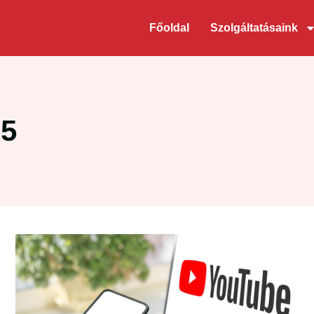
Főoldal
Szolgáltatásaink
25