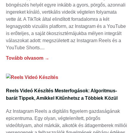
böngészés helyét egyre inkább a gyors, pörgős, azonnali
ingereket kínáló, vertikális videók végtelen folyamata
vette át. A TikTok által elindított forradalomra a két
legnagyobb vizuális platform, az Instagram és a YouTube
is erőteljes, a saját ökoszisztémájukba mélyen integrált
válaszokat adott: megszületett az Instagram Reels és a
YouTube Shorts.
Tovább olvasom →
Reels Videó Készítés Mesterfogások: Algoritmus-
barát Tippek, Amikkel Kitűnhetsz a Többiek Közül
Az Instagram Reels a digitális figyelem gazdaságának
epicentruma. Egy olyan, végtelenített, pörgős
videófolyam, ahol márkák, alkotók és átlagemberek milliói
versengenek a felhasználók figyelmének néhány értékes