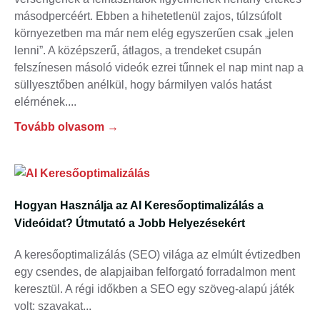
másodpercéért. Ebben a hihetetlenül zajos, túlzsúfolt
környezetben ma már nem elég egyszerűen csak „jelen
lenni”. A középszerű, átlagos, a trendeket csupán
felszínesen másoló videók ezrei tűnnek el nap mint nap a
süllyesztőben anélkül, hogy bármilyen valós hatást
elérnének.
Tovább olvasom →
Hogyan Használja az AI Keresőoptimalizálás a
Videóidat? Útmutató a Jobb Helyezésekért
A keresőoptimalizálás (SEO) világa az elmúlt évtizedben
egy csendes, de alapjaiban felforgató forradalmon ment
keresztül. A régi időkben a SEO egy szöveg-alapú játék
volt: szavakat