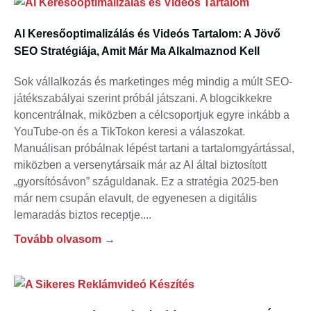
AI Keresőoptimalizálás és Videós Tartalom: A Jövő
SEO Stratégiája, Amit Már Ma Alkalmaznod Kell
Sok vállalkozás és marketinges még mindig a múlt SEO-
játékszabályai szerint próbál játszani. A blogcikkekre
koncentrálnak, miközben a célcsoportjuk egyre inkább a
YouTube-on és a TikTokon keresi a válaszokat.
Manuálisan próbálnak lépést tartani a tartalomgyártással,
miközben a versenytársaik már az AI által biztosított
„gyorsítósávon” száguldanak. Ez a stratégia 2025-ben
már nem csupán elavult, de egyenesen a digitális
lemaradás biztos receptje.
Tovább olvasom →