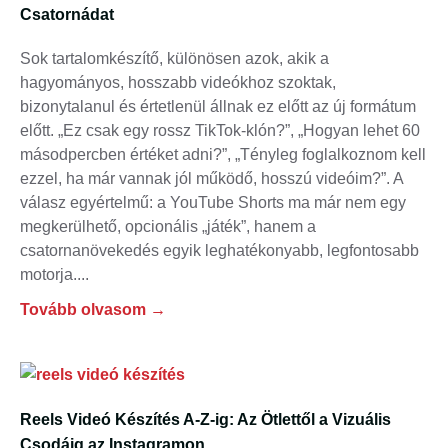
Csatornádat
Sok tartalomkészítő, különösen azok, akik a
hagyományos, hosszabb videókhoz szoktak,
bizonytalanul és értetlenül állnak ez előtt az új formátum
előtt. „Ez csak egy rossz TikTok-klón?”, „Hogyan lehet 60
másodpercben értéket adni?”, „Tényleg foglalkoznom kell
ezzel, ha már vannak jól működő, hosszú videóim?”. A
válasz egyértelmű: a YouTube Shorts ma már nem egy
megkerülhető, opcionális „játék”, hanem a
csatornanövekedés egyik leghatékonyabb, legfontosabb
motorja.
Tovább olvasom →
Reels Videó Készítés A-Z-ig: Az Ötlettől a Vizuális
Csodáig az Instagramon