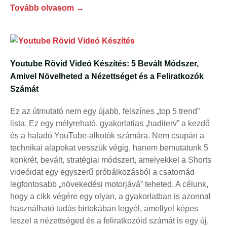
Tovább olvasom →
Youtube Rövid Videó Készítés: 5 Bevált Módszer,
Amivel Növelheted a Nézettséget és a Feliratkozók
Számát
Ez az útmutató nem egy újabb, felszínes „top 5 trend”
lista. Ez egy mélyreható, gyakorlatias „haditerv” a kezdő
és a haladó YouTube-alkotók számára. Nem csupán a
technikai alapokat vesszük végig, hanem bemutatunk 5
konkrét, bevált, stratégiai módszert, amelyekkel a Shorts
videóidat egy egyszerű próbálkozásból a csatornád
legfontosabb „növekedési motorjává” teheted. A célunk,
hogy a cikk végére egy olyan, a gyakorlatban is azonnal
használható tudás birtokában legyél, amellyel képes
leszel a nézettséged és a feliratkozóid számát is egy új,