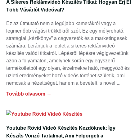
A Sikeres Reklámvideó Készítés Titkai: Hogyan Érj El
Több Vásárlót Videóval?
Ez az útmutató nem a legújabb kamerákról vagy a
legmenőbb vágási trükkökről szól. Ez egy mélyreható,
stratégiai „kézikönyv” a cégvezetők és a marketingesek
számára. Lerántjuk a leplet a sikeres reklámvideó
készítés valódi titkairól. Lépésről lépésre végigvezetünk
azon a folyamaton, amelynek során egy egyszerű
termékötletből egy olyan, érzelmekre ható, meggyőző és
üzleti eredményeket hozó videós történet születik, ami
nemcsak a nézettséget, hanem a bevételt is növeli.
Tovább olvasom →
Youtube Rövid Videó Készítés Kezdőknek: Így
Készíts Vonzó Tartalmat, Ami Felpörgeti a